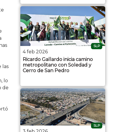
te
e
a
nas
SLP
4 feb 2026
Ricardo Gallardo inicia camino
metropolitano con Soledad y
 las
Cerro de San Pedro
, lo
o de
ortó
SLP
3 feb 2026