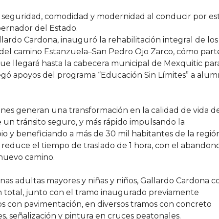
n seguridad, comodidad y modernidad al conducir por es
ernador del Estado.
ardo Cardona, inauguró la rehabilitación integral de los
 y del camino Estanzuela–San Pedro Ojo Zarco, cómo part
que llegará hasta la cabecera municipal de Mexquitic par
regó apoyos del programa “Educación Sin Límites” a alum
ones generan una transformación en la calidad de vida de
e un tránsito seguro, y más rápido impulsando la
o y beneficiando a más de 30 mil habitantes de la región
 reduce el tiempo de traslado de 1 hora, con el abandon
 nuevo camino.
onas adultas mayores y niñas y niños, Gallardo Cardona c
en total, junto con el tramo inaugurado previamente
os con pavimentación, en diversos tramos con concreto
s, señalización y pintura en cruces peatonales.